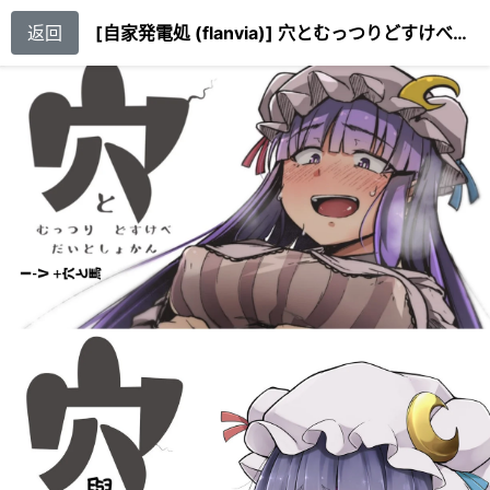
返回
[自家発電処 (flanvia)] 穴とむっつりどすけべだいとしょかん Ⅰ-Ⅴ +穴と馬 [中国翻訳][疏碼]