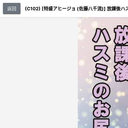
返回
(C102) [特盛アヒージョ (佐藤八千流)] 放課後