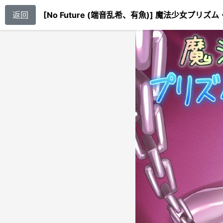
返回
[No Future (端音乱希、有魚)] 魔法少女