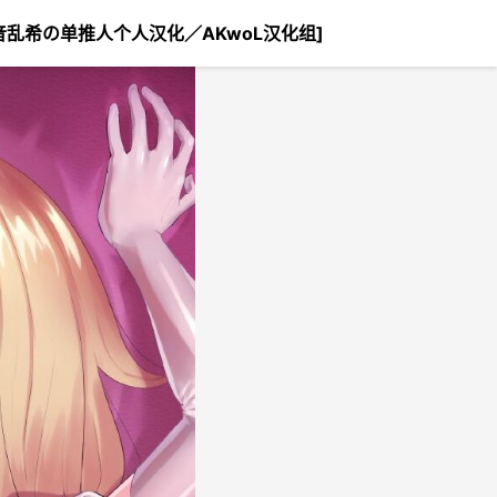
端音乱希の单推人个人汉化／AKwoL汉化组]