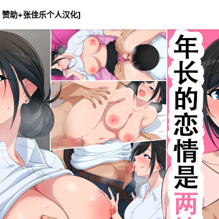
）赞助+张佳乐个人汉化]