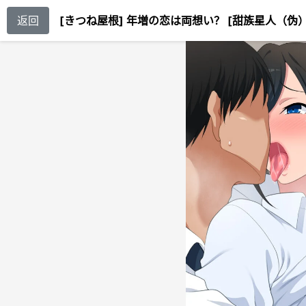
返回
[きつね屋根] 年増の恋は両想い？ [甜族星人（伪