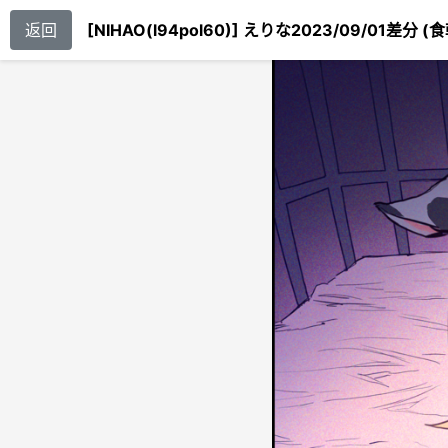
返回
[NIHAO(l94pol60)] えりな2023/09/01差分 