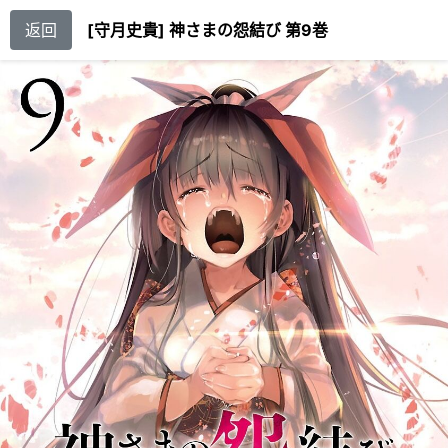
返回
[守月史貴] 神さまの怨結び 第9巻