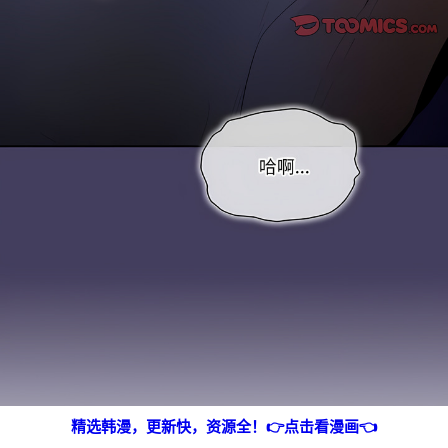
精选韩漫，更新快，资源全！👉点击看漫画👈