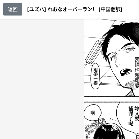
返回
[ユズハ] れおなオーバーラン！ [中国翻訳]