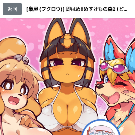
返回
[梟屋 (フクロウ)] 即はめ!!めすけもの森2 (どうぶつの森) [79%汉化组] [DL版]