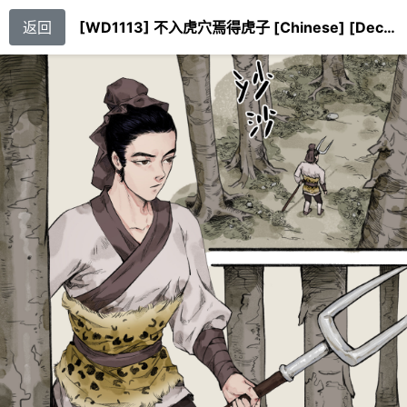
返回
[WD1113] 不入虎穴焉得虎子 [Chinese] [Decensored]