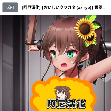
返回
[阿尼漢化] [おいしいクワガタ (ax ryo)] 媚薬で壊される夏OまOり [中国翻訳]