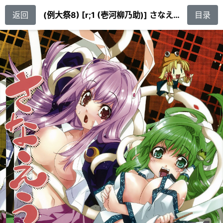
返回
(例大祭8) [r;1 (壱河柳乃助)] さなえうどん1玉 (東方Project) [79%汉化组]
目录