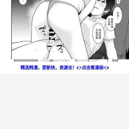
精选韩漫，更新快，资源全！👉点击看漫画👈