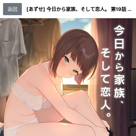
返回
[あずせ] 今日から家族、そして恋人。 第19話 (アナンガ・ランガ Vol.99) [中国翻訳]