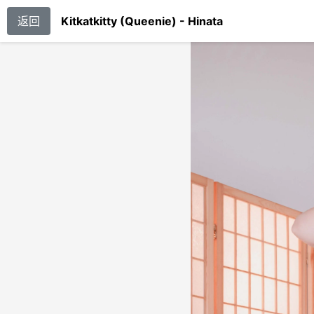
返回
Kitkatkitty (Queenie) - Hinata