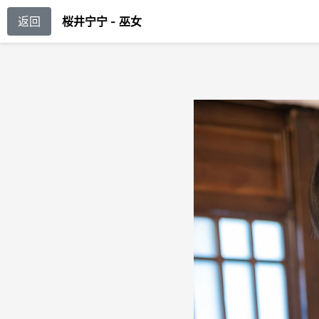
返回
桜井宁宁 - 巫女