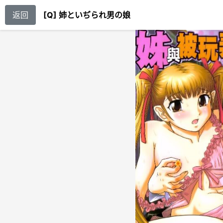
返回
[Q] 姉といぢられ男の娘