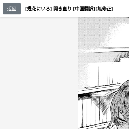
返回
[幾花にいろ] 開き直り [中国翻訳][無修正]