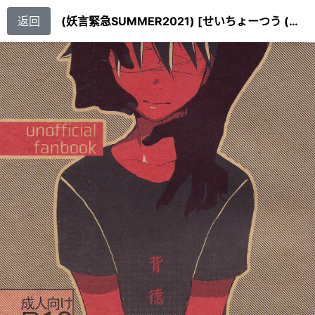
返回
(妖言緊急SUMMER2021) [せいちょーつう (更江)] いんもらりすと (呪術廻戦) [海棠零个人汉化]