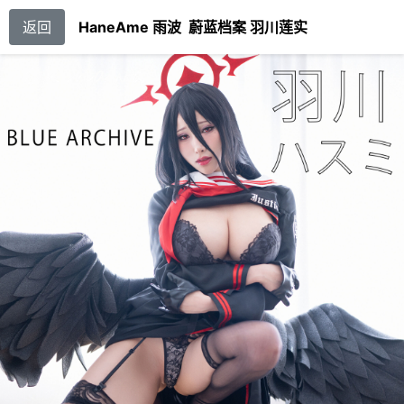
返回
HaneAme 雨波 蔚蓝档案 羽川莲实