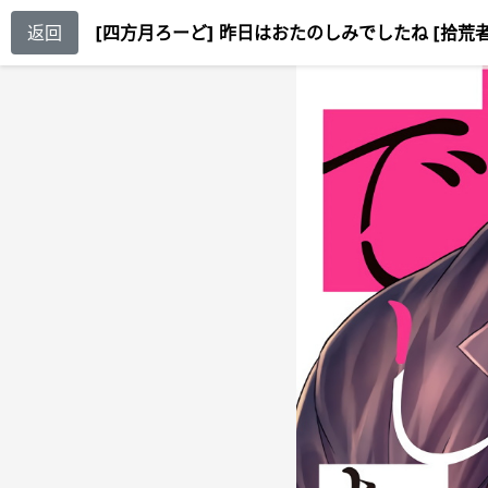
返回
[四方月ろーど] 昨日はおたのしみでしたね [拾荒者汉化组