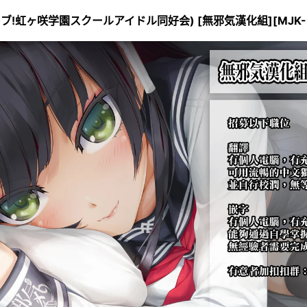
ライブ!虹ヶ咲学園スクールアイドル同好会) [無邪気漢化組][MJK-2