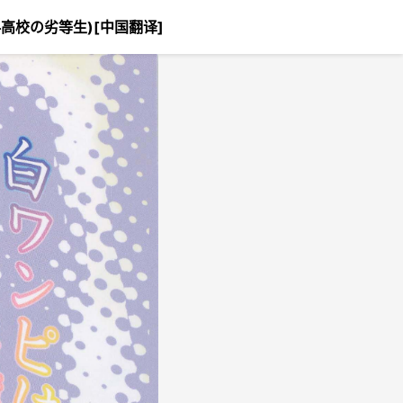
法科高校の劣等生)[中国翻译]