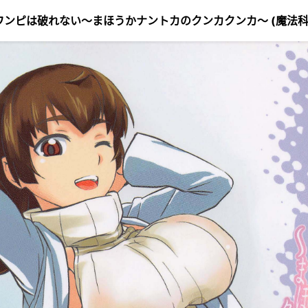
wxp)] 白ワンピは破れない〜まほうかナントカのクンカクンカ〜 (魔