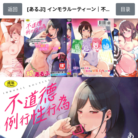
返回
[あるぷ] インモラルーティーン｜不道德例行性行為 [中国翻訳] [無修正]
目录