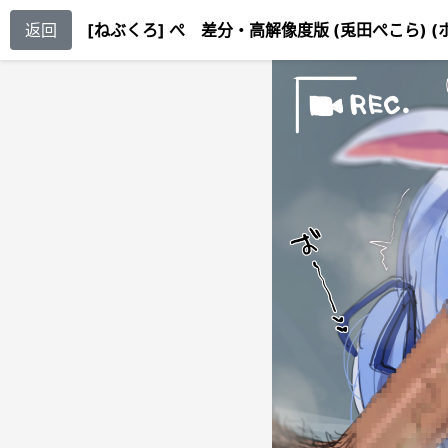
返回
[ねぶくろ] ぺ 差分・高解像度版 (兎田ぺこら) (