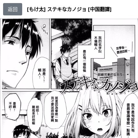
返回
[もけ太] ステキなカノジョ [中国翻譯]