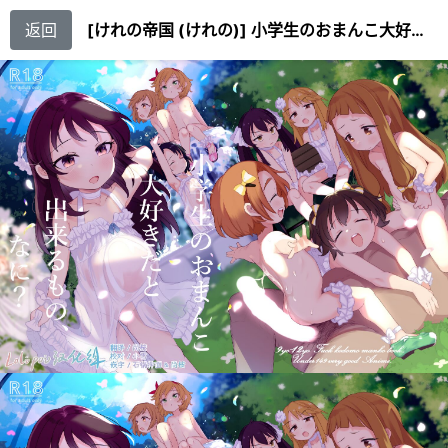
返回
[けれの帝国 (けれの)] 小学生のおまんこ大好きだと出来るもの、なに？ (アイドルマスター シンデレラガールズ) [Lolipoi汉化组] [DL版]