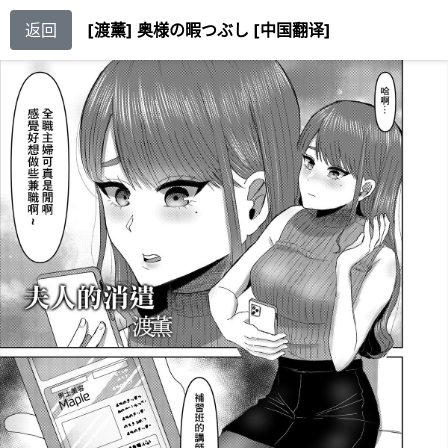
返回
[渡薰] 奥様の暇つぶし [中国翻译]