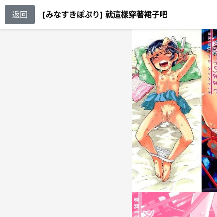
返回
[みなすきぽぷり] 就這樣穿著裙子吧