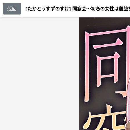
返回
[たかとうすずのすけ] 同窓会〜初恋の女性は雌堕ち