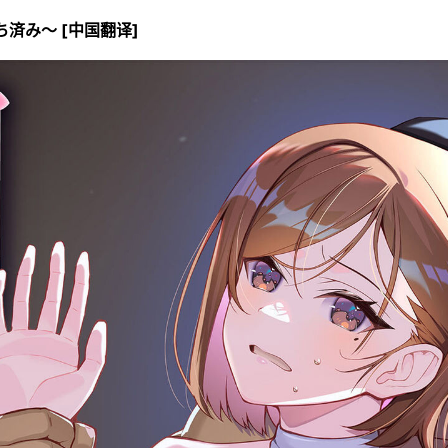
済み〜 [中国翻译]