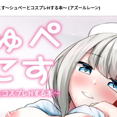
しゅぺ×こす～シュペーとコスプレHする本～ (アズールレーン)