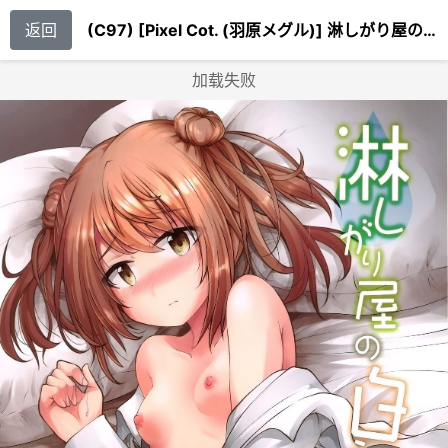
返回
(C97) [Pixel Cot. (羽原メグル)] 淋しがり屋の白うさぎ (艦隊これくしょん -艦これ-)
加载失败