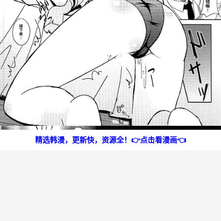
精选韩漫，更新快，资源全！👉点击看漫画👈