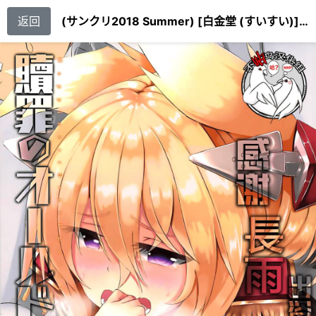
返回
(サンクリ2018 Summer) [白金堂 (すいすい)] 贖罪のオールドレディ HappinessBreakpoint (アズールレーン)