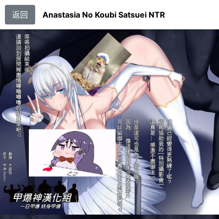
返回
Anastasia No Koubi Satsuei NTR