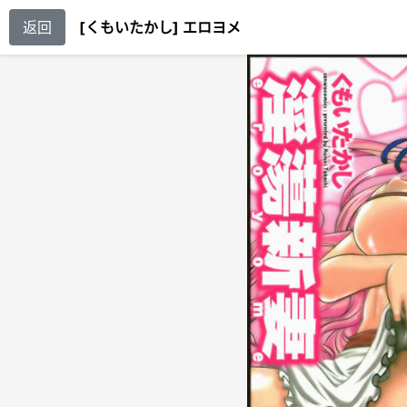
返回
[くもいたかし] エロヨメ