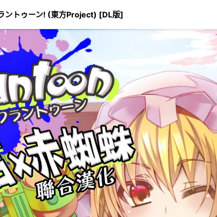
トゥーン! (東方Project) [DL版]