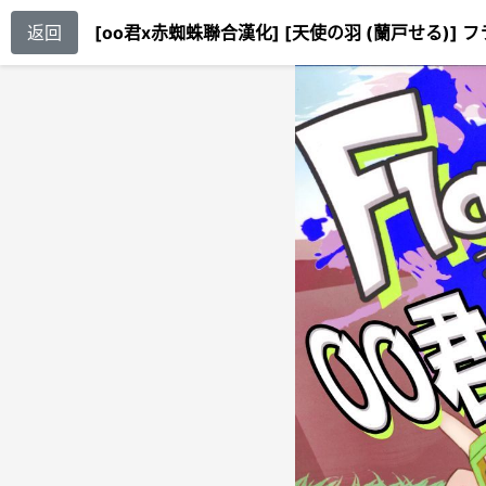
返回
[oo君x赤蜘蛛聯合漢化] [天使の羽 (蘭戸せる)] フラン