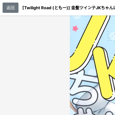
返回
[Twilight Road (ともー)] 金髪ツインテJKち