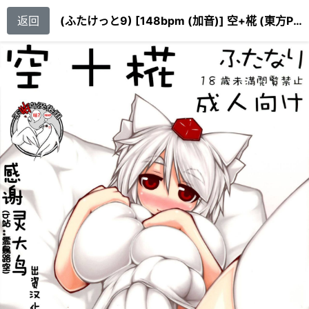
返回
(ふたけっと9) [148bpm (加音)] 空+椛 (東方Project)