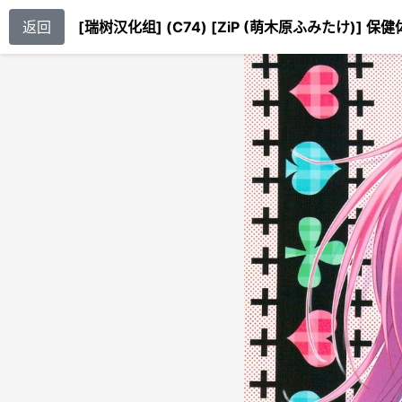
返回
[瑞树汉化组] (C74) [ZiP (萌木原ふみたけ)] 