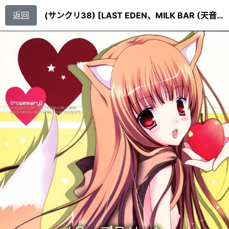
返回
(サンクリ38) [LAST EDEN、MILK BAR (天音真理、シロガネヒナ)] ローズマリー (狼と香辛料)