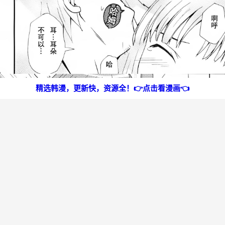
精选韩漫，更新快，资源全！👉点击看漫画👈