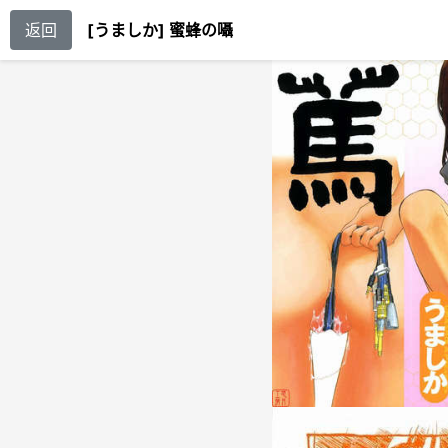
返回
[うましか] 蜜蜂の囁