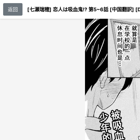
返回
[七瀬瑞穂] 恋人は吸血鬼!? 第5~6話 [中国翻訳] [